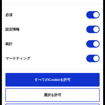
注意！
！チャプターを戻した場合、セーブデータは上書
数メートル以内の誤差の地理的な位置情報を収集
きされます。
します
同
例：「ライリア」（最初のチャプター）まで戻した場
必須
特定の特性（フィンガープリント）を積極的にス
意
合、チャプター「ライリア」のはじまりからセーブデー
キャンしてデバイスを特定します
の
タがロードされます。
選
詳細セクション
で個人データの処理方法と設定を行って
設定情報
択
ください。「Cookie宣言」からいつでも同意を変更また
は撤回できます。
統計
一部のCookieはウェブサイトの機能を正常にお使いいた
だくために必要なものです。その他のCookieは、ウェブ
マーケティング
サイトの品質向上のために、オプションとして技術的お
よびコンテンツ関連のフィードバックを送信します。ま
た、ソーシャルメディア上などでお客様が興味を持ちそ
日本語
うなコンテンツをお届けするために、一部のCookieをパ
すべてのCookieを許可
ソーシャルメディア
ートナーに提供する場合があります。お客様の許可なく
これらのオプションが有効になることはありません。
選択を許可
Cookieの使用およびパフォーマンスの変更点に関する詳