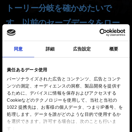
トーリー分岐を確かめたいで
す。以前のセーブデータをロー
ドすることはできますか？
同意
詳細
広告設定
概要
新着 7年前 更新 4年前
本格的なロールプレイ体験をしていただくため、プレイ
責任あるデータ使用
ヤーにはそれぞれの選択と結果を受け止め、そのまま旅
パーソナライズされた広告とコンテンツ、広告とコンテ
を続行していただく仕様になっています。
ンツの測定、オーディエンスの洞察、製品開発を提供す
ですが、最後までクリアすると好きなチャプターまで戻
るために、デバイスに情報を保存およびアクセスする
ることが可能になります！
Cookieなどのテクノロジーを使用して、当社と当社の
1022 提携先は、お客様の個人データ、つまりIP番号、を
「ゲームをロード」 -> セーブデータを選ぶ -> 「移
処理します。データを誰がどのような目的で使用するか
動…」 -> 戻りたいチャプターを選ぶ。
を選択できます。
許可する場合は、次のことも行いま
す：