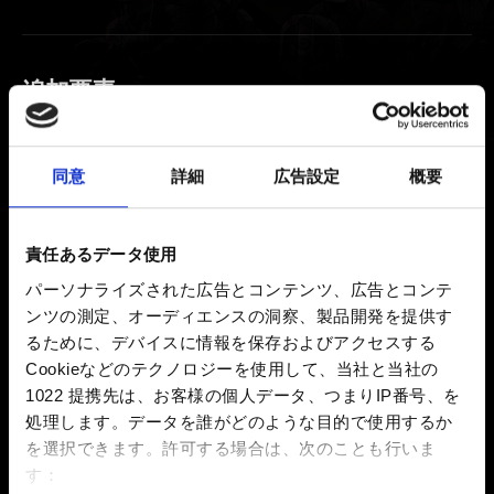
追加要素
『奪われし玉座：ウィッチャーテイルズ』の購
入で『グウェント』の報酬が獲得できますか？
同意
詳細
広告設定
概要
『奪われし玉座：ウィッチャーテイルズ』のサ
ウンドトラックについて
責任あるデータ使用
言語
パーソナライズされた広告とコンテンツ、広告とコンテ
ンツの測定、オーディエンスの洞察、製品開発を提供す
るために、デバイスに情報を保存およびアクセスする
Cookieなどのテクノロジーを使用して、当社と当社の
映像ポリシー
1022 提携先は、お客様の個人データ、つまりIP番号、を
処理します。データを誰がどのような目的で使用するか
ビデオポリシー
を選択できます。
許可する場合は、次のことも行いま
す：