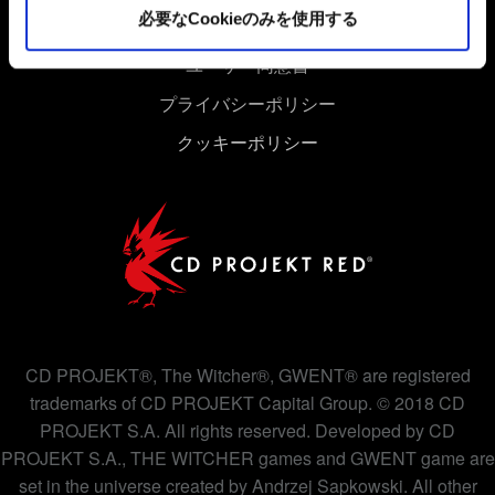
必要なCookieのみを使用する
ユーザー同意書
プライバシーポリシー
クッキーポリシー
CD PROJEKT®, The Witcher®, GWENT® are registered
trademarks of CD PROJEKT Capital Group. © 2018 CD
PROJEKT S.A. All rights reserved. Developed by CD
PROJEKT S.A., THE WITCHER games and GWENT game are
set in the universe created by Andrzej Sapkowski. All other