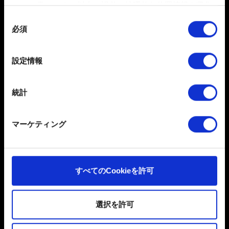
数メートル以内の誤差の地理的な位置情報を収集
します
同
提案
必須
特定の特性（フィンガープリント）を積極的にス
意
キャンしてデバイスを特定します
の
フィードバックを共有したい
選
詳細セクション
で個人データの処理方法と設定を行って
設定情報
択
ください。「Cookie宣言」からいつでも同意を変更また
は撤回できます。
統計
一部のCookieはウェブサイトの機能を正常にお使いいた
だくために必要なものです。その他のCookieは、ウェブ
マーケティング
サイトの品質向上のために、オプションとして技術的お
よびコンテンツ関連のフィードバックを送信します。ま
た、ソーシャルメディア上などでお客様が興味を持ちそ
日本語
うなコンテンツをお届けするために、一部のCookieをパ
すべてのCookieを許可
ソーシャルメディア
ートナーに提供する場合があります。お客様の許可なく
これらのオプションが有効になることはありません。
選択を許可
Cookieの使用およびパフォーマンスの変更点に関する詳
細は、下記の「設定」メニューでご確認ください。