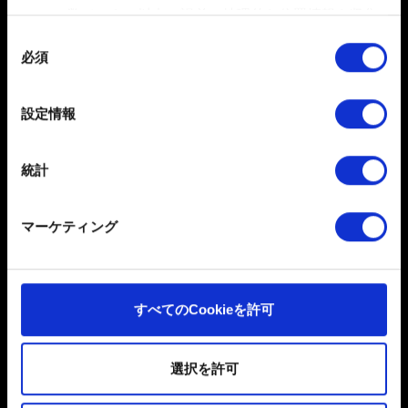
注意！
！チャプターを戻した場合、セーブデータは上書
数メートル以内の誤差の地理的な位置情報を収集
きされます。
します
同
例：「ライリア」（最初のチャプター）まで戻した場
必須
特定の特性（フィンガープリント）を積極的にス
意
合、チャプター「ライリア」のはじまりからセーブデー
キャンしてデバイスを特定します
の
タがロードされます。
選
詳細セクション
で個人データの処理方法と設定を行って
設定情報
択
ください。「Cookie宣言」からいつでも同意を変更また
は撤回できます。
統計
一部のCookieはウェブサイトの機能を正常にお使いいた
だくために必要なものです。その他のCookieは、ウェブ
マーケティング
サイトの品質向上のために、オプションとして技術的お
よびコンテンツ関連のフィードバックを送信します。ま
た、ソーシャルメディア上などでお客様が興味を持ちそ
日本語
うなコンテンツをお届けするために、一部のCookieをパ
すべてのCookieを許可
ソーシャルメディア
ートナーに提供する場合があります。お客様の許可なく
これらのオプションが有効になることはありません。
選択を許可
Cookieの使用およびパフォーマンスの変更点に関する詳