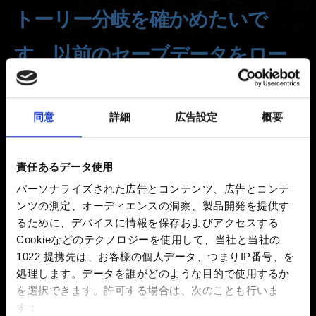
トーリー分岐を確かめたいで
す。以前のセーブデータをロー
ドすることはできますか？
同意
詳細
広告設定
概要
新着 7年前 更新 4年前
本格的なロールプレイ体験をしていただくため、プレイ
責任あるデータ使用
ヤーにはそれぞれの選択と結果を受け止め、そのまま旅
パーソナライズされた広告とコンテンツ、広告とコンテ
を続行していただく仕様になっています。
ンツの測定、オーディエンスの洞察、製品開発を提供す
ですが、最後までクリアすると好きなチャプターまで戻
るために、デバイスに情報を保存およびアクセスする
ることが可能になります！
Cookieなどのテクノロジーを使用して、当社と当社の
1022 提携先は、お客様の個人データ、つまりIP番号、を
「ゲームをロード」 -> セーブデータを選ぶ -> 「移
処理します。データを誰がどのような目的で使用するか
動…」 -> 戻りたいチャプターを選ぶ。
を選択できます。
許可する場合は、次のことも行いま
す：