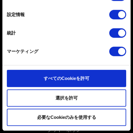
キャンしてデバイスを特定します
の
選
詳細セクション
で個人データの処理方法と設定を行って
設定情報
択
ください。「Cookie宣言」からいつでも同意を変更また
は撤回できます。
統計
一部のCookieはウェブサイトの機能を正常にお使いいた
だくために必要なものです。その他のCookieは、ウェブ
日本語
マーケティング
サイトの品質向上のために、オプションとして技術的お
ソーシャルメディア
よびコンテンツ関連のフィードバックを送信します。ま
た、ソーシャルメディア上などでお客様が興味を持ちそ
うなコンテンツをお届けするために、一部のCookieをパ
すべてのCookieを許可
ートナーに提供する場合があります。お客様の許可なく
これらのオプションが有効になることはありません。
選択を許可
Cookieの使用およびパフォーマンスの変更点に関する詳
ユーザー同意書
細は、下記の「設定」メニューでご確認ください。
必要なCookieのみを使用する
プライバシーポリシー
クッキーポリシー