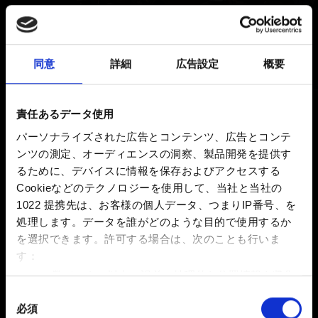
新着 6年前 更新 4年前
ゲーム内のバトルやその他の場面で、進行できなくなる
同意
詳細
広告設定
概要
不具合に遭遇した場合は、次の情報を必ず含めて問題を
お知らせください：
責任あるデータ使用
1.問題が起こる直前に何をしていましたか？進行が停止
パーソナライズされた広告とコンテンツ、広告とコンテ
するきっかけとなった特定のアクション、または一連の
ンツの測定、オーディエンスの洞察、製品開発を提供す
アクションはありましたか？
るために、デバイスに情報を保存およびアクセスする
2.該当の問題は再現可能なものですか？
Cookieなどのテクノロジーを使用して、当社と当社の
1022 提携先は、お客様の個人データ、つまりIP番号、を
処理します。データを誰がどのような目的で使用するか
を選択できます。
許可する場合は、次のことも行いま
お困りですか
す：
数メートル以内の誤差の地理的な位置情報を収集
します
同
お問い合わせ
必須
特定の特性（フィンガープリント）を積極的にス
意