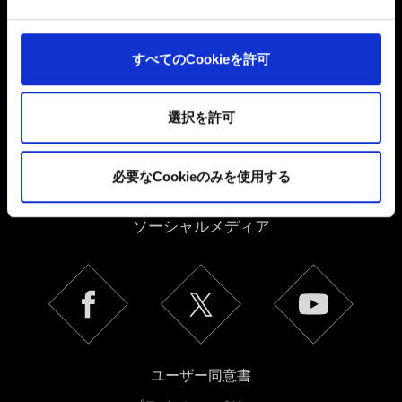
よびコンテンツ関連のフィードバックを送信します。ま
た、ソーシャルメディア上などでお客様が興味を持ちそ
うなコンテンツをお届けするために、一部のCookieをパ
すべてのCookieを許可
ートナーに提供する場合があります。お客様の許可なく
これらのオプションが有効になることはありません。
選択を許可
Cookieの使用およびパフォーマンスの変更点に関する詳
細は、下記の「設定」メニューでご確認ください。
必要なCookieのみを使用する
日本語
ソーシャルメディア
ユーザー同意書