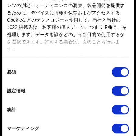
ンツの測定、オーディエンスの洞察、製品開発を提供す
るために、デバイスに情報を保存およびアクセスする
ファイルを追加
Cookieなどのテクノロジーを使用して、当社と当社の
このレポートにファイルを添付できます。例：グラフィック
1022 提携先は、お客様の個人データ、つまりIP番号、を
関連の問題の場合、画面写真
処理します。データを誰がどのような目的で使用するか
容量制限：12 MB
を選択できます。
許可する場合は、次のことも行いま
す：
参照
数メートル以内の誤差の地理的な位置情報を収集
します
同
必須
特定の特性（フィンガープリント）を積極的にス
意
キャンしてデバイスを特定します
の
選
詳細セクション
で個人データの処理方法と設定を行って
設定情報
択
ください。「Cookie宣言」からいつでも同意を変更また
送信
は撤回できます。
統計
一部のCookieはウェブサイトの機能を正常にお使いいた
だくために必要なものです。その他のCookieは、ウェブ
マーケティング
個人データの取り扱いに関するお知らせ
サイトの品質向上のために、オプションとして技術的お