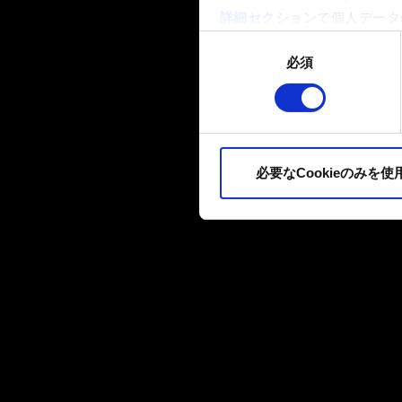
詳細セクション
で個人データ
ます。
同
必須
意
一部のCookieはウェブサ
の
品質向上のために、オプショ
選
ィア上などでお客様が興味を
択
ます。お客様の許可なくこれ
必要なCookieのみを使
Cookieの使用およびパ