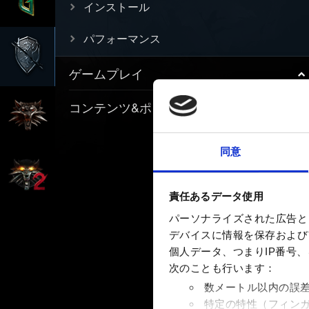
インストール
パフォーマンス
ゲームプレイ
コンテンツ&ポリシー
同意
責任あるデータ使用
パーソナライズされた広告と
デバイスに情報を保存およびア
個人データ、つまりIP番号
次のことも行います：
数メートル以内の誤
特定の特性（フィン