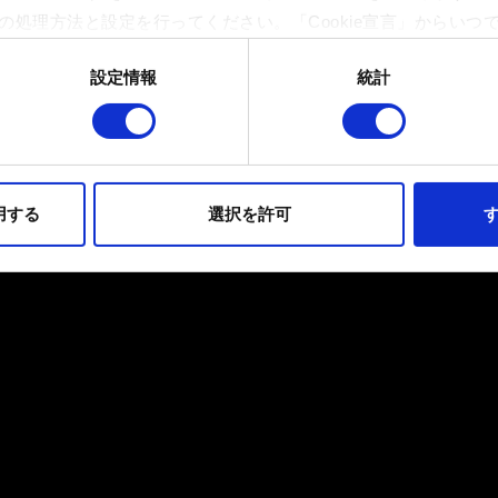
の処理方法と設定を行ってください。「Cookie宣言」からいつ
設定情報
統計
イトの機能を正常にお使いいただくために必要なものです。その他のC
ンとして技術的およびコンテンツ関連のフィードバックを送信し
持ちそうなコンテンツをお届けするために、一部のCookieをパ
らのオプションが有効になることはありません。
用する
選択を許可
す
フォーマンスの変更点に関する詳細は、下記の「設定」メニューでご