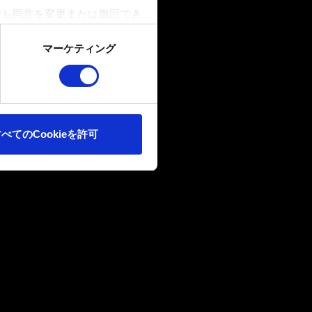
でも同意を変更または撤回でき
マーケティング
ookieは、ウェブサイトの
ます。また、ソーシャルメデ
ートナーに提供する場合があり
べてのCookieを許可
確認ください。