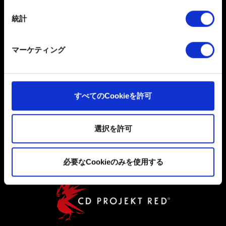
日本語
は撤回できます。
統計
ソーシャルメディア
一部のCookieはウェブサイトの機能を正常にお使いいた
だくために必要なものです。その他のCookieは、ウェブ
マーケティング
サイトの品質向上のために、オプションとして技術的お
よびコンテンツ関連のフィードバックを送信します。ま
た、ソーシャルメディア上などでお客様が興味を持ちそ
うなコンテンツをお届けするために、一部のCookieをパ
すべてのCookieを許可
ートナーに提供する場合があります。お客様の許可なく
ユーザー同意書
これらのオプションが有効になることはありません。
プライバシーポリシー
選択を許可
Cookieの使用およびパフォーマンスの変更点に関する詳
クッキーポリシー
細は、下記の「設定」メニューでご確認ください。
必要なCookieのみを使用する