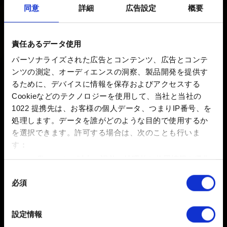
同意
詳細
広告設定
概要
新着 6年前 更新 2年前
不適切なユーザー名を使用しているプレイヤーを報告す
責任あるデータ使用
る場合は、下記問い合わせ先までお知らせください。
パーソナライズされた広告とコンテンツ、広告とコンテ
ンツの測定、オーディエンスの洞察、製品開発を提供す
るために、デバイスに情報を保存およびアクセスする
お困りですか
Cookieなどのテクノロジーを使用して、当社と当社の
1022 提携先は、お客様の個人データ、つまりIP番号、を
処理します。データを誰がどのような目的で使用するか
お問い合わせ
を選択できます。
許可する場合は、次のことも行いま
す：
数メートル以内の誤差の地理的な位置情報を収集
します
同
必須
特定の特性（フィンガープリント）を積極的にス
意
キャンしてデバイスを特定します
の
選
詳細セクション
で個人データの処理方法と設定を行って
設定情報
択
ください。「Cookie宣言」からいつでも同意を変更また