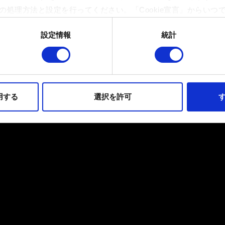
の処理方法と設定を行ってください。「Cookie宣言」からいつ
設定情報
統計
イトの機能を正常にお使いいただくために必要なものです。その他のC
ンとして技術的およびコンテンツ関連のフィードバックを送信し
持ちそうなコンテンツをお届けするために、一部のCookieをパ
らのオプションが有効になることはありません。
用する
選択を許可
す
フォーマンスの変更点に関する詳細は、下記の「設定」メニューでご