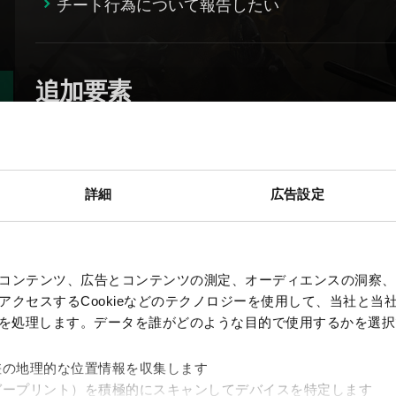
チート行為について報告したい
追加要素
『グウェント ウィッチャーカードゲーム』の
詳細
広告設定
その他
コンテンツ、広告とコンテンツの測定、オーディエンスの洞察、
グウェントマスターズ公式規則
クセスするCookieなどのテクノロジーを使用して、当社と当社の
グウェント ユーザーライセンス同意書
、を処理します。データを誰がどのような目的で使用するかを選
差の地理的な位置情報を収集します
ガープリント）を積極的にスキャンしてデバイスを特定します