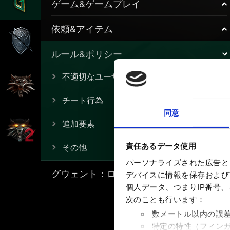
ゲーム&ゲームプレイ
依頼&アイテム
ルール&ポリシー
不適切なユーザー名
チート行為
同意
追加要素
その他
責任あるデータ使用
パーソナライズされた広告と
グウェント：ローグメイジ
デバイスに情報を保存およびア
個人データ、つまりIP番号
次のことも行います：
数メートル以内の誤
特定の特性（フィン