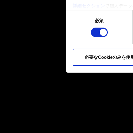
詳細セクション
で個人データ
ます。
同
必須
意
一部のCookieはウェブサ
の
品質向上のために、オプショ
選
ィア上などでお客様が興味を
択
ます。お客様の許可なくこれ
必要なCookieのみを使
Cookieの使用およびパ