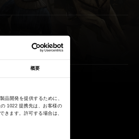
サウンドトラックについて
概要
製品開発を提供するために、
 1022 提携先は、お客様の
択できます。
許可する場合は、