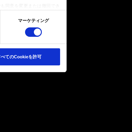
でも同意を変更または撤回でき
マーケティング
ookieは、ウェブサイトの
ます。また、ソーシャルメデ
ートナーに提供する場合があり
べてのCookieを許可
確認ください。