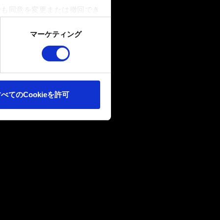
でも同意を変更または撤回でき
マーケティング
ookieは、ウェブサイトの
ます。また、ソーシャルメデ
ートナーに提供する場合があり
べてのCookieを許可
確認ください。