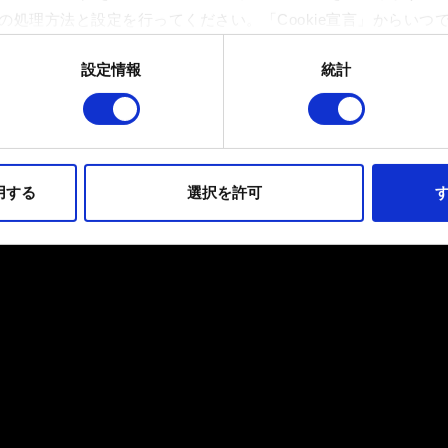
の処理方法と設定を行ってください。「Cookie宣言」からいつ
設定情報
統計
イトの機能を正常にお使いいただくために必要なものです。その他のC
ンとして技術的およびコンテンツ関連のフィードバックを送信し
持ちそうなコンテンツをお届けするために、一部のCookieをパ
らのオプションが有効になることはありません。
用する
選択を許可
す
フォーマンスの変更点に関する詳細は、下記の「設定」メニューでご