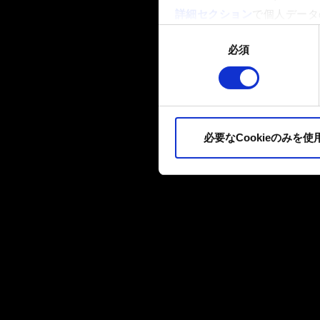
詳細セクション
で個人データ
ます。
同
必須
意
一部のCookieはウェブサ
の
品質向上のために、オプショ
選
ィア上などでお客様が興味を
択
ます。お客様の許可なくこれ
必要なCookieのみを使
Cookieの使用およびパ