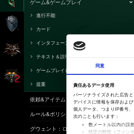
ゲーム&ゲームプレイ
進行不能
カード
インタフェース
テキスト＆説明
同意
ゲームプレイヒント
提案
責任あるデータ使用
パーソナライズされた広告と
依頼&アイテム
デバイスに情報を保存およびア
個人データ、つまりIP番号
ルール&ポリシー
次のことも行います：
数メートル以内の誤
グウェント：ローグメイジ
特定の特性（フィン