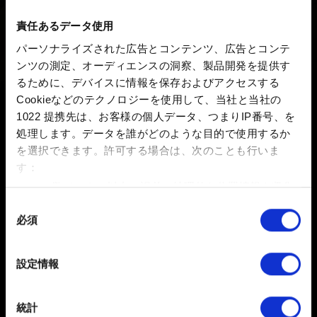
以下のリンクの用語ガイドは、ゲームの各種要素を解説
責任あるデータ使用
したものです。初心者や復帰プレイヤーの皆さんはぜひ
パーソナライズされた広告とコンテンツ、広告とコンテ
ご活用ください。
ンツの測定、オーディエンスの洞察、製品開発を提供す
るために、デバイスに情報を保存およびアクセスする
https://forums.cdprojektred.com/index.php?threads/the-
Cookieなどのテクノロジーを使用して、当社と当社の
unofficial-gwent-glossary-04-02-2020.10992550/
1022 提携先は、お客様の個人データ、つまりIP番号、を
処理します。データを誰がどのような目的で使用するか
を選択できます。
許可する場合は、次のことも行いま
す：
数メートル以内の誤差の地理的な位置情報を収集
します
同
必須
特定の特性（フィンガープリント）を積極的にス
意
キャンしてデバイスを特定します
の
日本語
選
詳細セクション
で個人データの処理方法と設定を行って
設定情報
択
ください。「Cookie宣言」からいつでも同意を変更また
ソーシャルメディア
は撤回できます。
統計