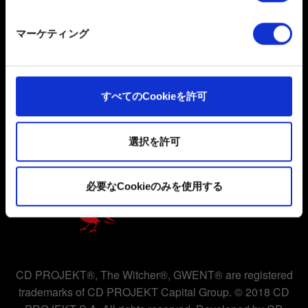
一部のCookieはウェブサイトの機能を正常にお使いいた
だくために必要なものです。その他のCookieは、ウェブ
マーケティング
サイトの品質向上のために、オプションとして技術的お
よびコンテンツ関連のフィードバックを送信します。ま
た、ソーシャルメディア上などでお客様が興味を持ちそ
ユーザー同意書
うなコンテンツをお届けするために、一部のCookieをパ
すべてのCookieを許可
プライバシーポリシー
ートナーに提供する場合があります。お客様の許可なく
これらのオプションが有効になることはありません。
クッキーポリシー
選択を許可
Cookieの使用およびパフォーマンスの変更点に関する詳
細は、下記の「設定」メニューでご確認ください。
必要なCookieのみを使用する
CD PROJEKT®, The Witcher®, GWENT® are registered
trademarks of CD PROJEKT Capital Group. © 2018 CD