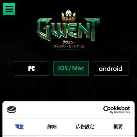
非公式グウェント用語ガイド
同意
詳細
広告設定
概要
新着 6年前 更新 3年前