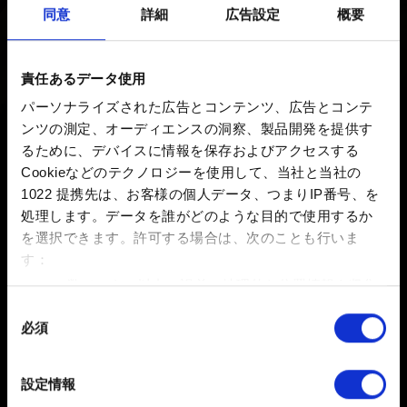
同意
詳細
広告設定
概要
新着 6年前 更新 11ヶ月前
インターフェースの問題について報告する際は、該当箇
責任あるデータ使用
所のスクリーンショットを添えてお知らせください。
パーソナライズされた広告とコンテンツ、広告とコンテ
ンツの測定、オーディエンスの洞察、製品開発を提供す
るために、デバイスに情報を保存およびアクセスする
お困りですか
Cookieなどのテクノロジーを使用して、当社と当社の
1022 提携先は、お客様の個人データ、つまりIP番号、を
処理します。データを誰がどのような目的で使用するか
お問い合わせ
を選択できます。
許可する場合は、次のことも行いま
す：
数メートル以内の誤差の地理的な位置情報を収集
します
同
必須
特定の特性（フィンガープリント）を積極的にス
意
キャンしてデバイスを特定します
の
選
詳細セクション
で個人データの処理方法と設定を行って
設定情報
択
ください。「Cookie宣言」からいつでも同意を変更また