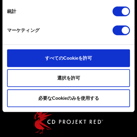
日本語
は撤回できます。
統計
ソーシャルメディア
一部のCookieはウェブサイトの機能を正常にお使いいた
だくために必要なものです。その他のCookieは、ウェブ
マーケティング
サイトの品質向上のために、オプションとして技術的お
よびコンテンツ関連のフィードバックを送信します。ま
た、ソーシャルメディア上などでお客様が興味を持ちそ
うなコンテンツをお届けするために、一部のCookieをパ
すべてのCookieを許可
ートナーに提供する場合があります。お客様の許可なく
ユーザー同意書
これらのオプションが有効になることはありません。
プライバシーポリシー
選択を許可
Cookieの使用およびパフォーマンスの変更点に関する詳
クッキーポリシー
細は、下記の「設定」メニューでご確認ください。
必要なCookieのみを使用する