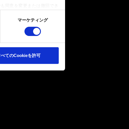
でも同意を変更または撤回でき
マーケティング
ookieは、ウェブサイトの
ます。また、ソーシャルメデ
ートナーに提供する場合があり
べてのCookieを許可
確認ください。