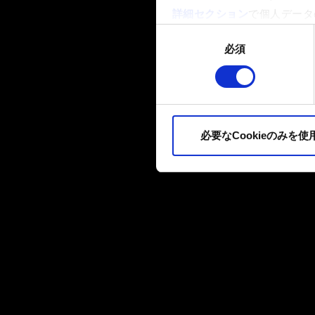
詳細セクション
で個人データ
ます。
同
必須
意
一部のCookieはウェブサ
の
品質向上のために、オプショ
選
ィア上などでお客様が興味を
択
ます。お客様の許可なくこれ
必要なCookieのみを使
Cookieの使用およびパ