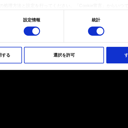
の処理方法と設定を行ってください。「Cookie宣言」からいつ
設定情報
統計
イトの機能を正常にお使いいただくために必要なものです。その他のC
ンとして技術的およびコンテンツ関連のフィードバックを送信し
持ちそうなコンテンツをお届けするために、一部のCookieをパ
らのオプションが有効になることはありません。
用する
選択を許可
す
フォーマンスの変更点に関する詳細は、下記の「設定」メニューでご