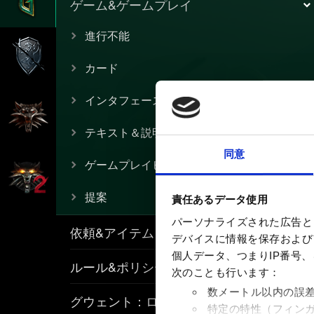
ゲーム&ゲームプレイ
進行不能
カード
インタフェース
テキスト＆説明
同意
ゲームプレイヒント
提案
責任あるデータ使用
パーソナライズされた広告と
依頼&アイテム
デバイスに情報を保存およびア
個人データ、つまりIP番号
ルール&ポリシー
次のことも行います：
数メートル以内の誤
グウェント：ローグメイジ
特定の特性（フィン