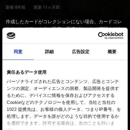
新着 6年前 更新 11ヶ月前
作成したカードがコレクションにない場合、カードコレ
クションのフィルター設定に不備がないかご確認くださ
い。フィルター設定用のパネルは、カードコレクション
画面の右側にあります。
同意
詳細
広告設定
概要
フィルター設定に問題がないにもかかわらずカードが見
つからない場合は、説明欄に以下の詳細情報を記載して
問題をご報告ください：
責任あるデータ使用
パーソナライズされた広告とコンテンツ、広告とコンテ
1.カード名およびそれがプレミアムであるか否か。
ンツの測定、オーディエンスの洞察、製品開発を提供す
るために、デバイスに情報を保存およびアクセスする
2.カードを作成した日付と時刻（+タイムゾーン）。
Cookieなどのテクノロジーを使用して、当社と当社の
1022 提携先は、お客様の個人データ、つまりIP番号、を
3.該当カードがないことを示す、カードコレクションの
処理します。データを誰がどのような目的で使用するか
スクリーンショット。
を選択できます。
許可する場合は、次のことも行いま