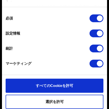
す：
数メートル以内の誤差の地理的な位置情報を収集
します
同
お困りですか
必須
特定の特性（フィンガープリント）を積極的にス
意
キャンしてデバイスを特定します
の
選
詳細セクション
で個人データの処理方法と設定を行って
お問い合わせ
設定情報
択
ください。「Cookie宣言」からいつでも同意を変更また
は撤回できます。
統計
一部のCookieはウェブサイトの機能を正常にお使いいた
だくために必要なものです。その他のCookieは、ウェブ
マーケティング
サイトの品質向上のために、オプションとして技術的お
よびコンテンツ関連のフィードバックを送信します。ま
た、ソーシャルメディア上などでお客様が興味を持ちそ
日本語
うなコンテンツをお届けするために、一部のCookieをパ
すべてのCookieを許可
ートナーに提供する場合があります。お客様の許可なく
ソーシャルメディア
これらのオプションが有効になることはありません。
選択を許可
Cookieの使用およびパフォーマンスの変更点に関する詳