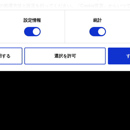
の処理方法と設定を行ってください。「Cookie宣言」からいつ
設定情報
統計
イトの機能を正常にお使いいただくために必要なものです。その他のC
ンとして技術的およびコンテンツ関連のフィードバックを送信し
持ちそうなコンテンツをお届けするために、一部のCookieをパ
らのオプションが有効になることはありません。
用する
選択を許可
す
フォーマンスの変更点に関する詳細は、下記の「設定」メニューでご