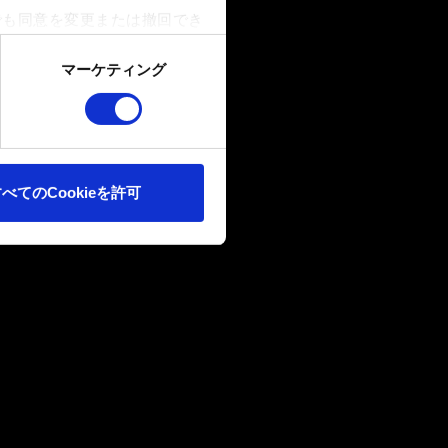
でも同意を変更または撤回でき
マーケティング
ookieは、ウェブサイトの
ます。また、ソーシャルメデ
ートナーに提供する場合があり
べてのCookieを許可
確認ください。