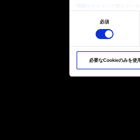
詳細セクション
で個人データ
ます。
同
必須
意
一部のCookieはウェブサ
の
品質向上のために、オプショ
選
ィア上などでお客様が興味を
択
ます。お客様の許可なくこれ
必要なCookieのみを使
Cookieの使用およびパ