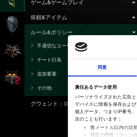
ゲーム&ゲームプレイ
依頼&アイテム
ルール&ポリシー
不適切なユーザー名
チート行為
同意
追加要素
その他
責任あるデータ使用
パーソナライズされた広告と
グウェント：ローグメイジ
デバイスに情報を保存およびア
個人データ、つまりIP番号
次のことも行います：
数メートル以内の誤
特定の特性（フィン