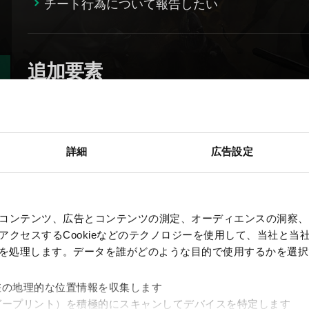
チート行為について報告したい
追加要素
『グウェント ウィッチャーカードゲーム』の
詳細
広告設定
その他
コンテンツ、広告とコンテンツの測定、オーディエンスの洞察、
グウェントマスターズ公式規則
クセスするCookieなどのテクノロジーを使用して、当社と当社の
グウェント ユーザーライセンス同意書
、を処理します。データを誰がどのような目的で使用するかを選
差の地理的な位置情報を収集します
ガープリント）を積極的にスキャンしてデバイスを特定します