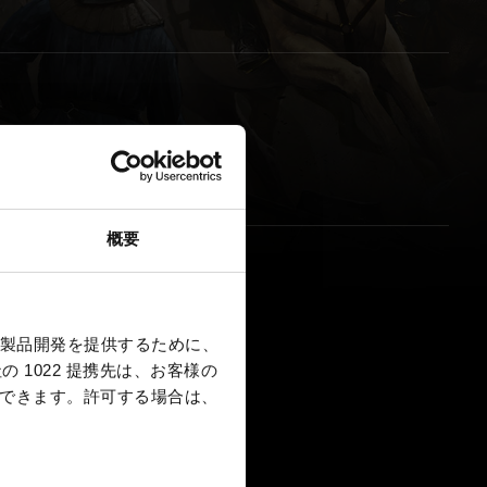
サウンドトラックについて
概要
製品開発を提供するために、
 1022 提携先は、お客様の
択できます。
許可する場合は、