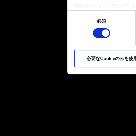
詳細セクション
で個人データ
ます。
同
必須
意
一部のCookieはウェブサ
の
品質向上のために、オプショ
選
ィア上などでお客様が興味を
択
ます。お客様の許可なくこれ
必要なCookieのみを使
Cookieの使用およびパ