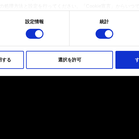
の処理方法と設定を行ってください。「Cookie宣言」からいつ
設定情報
統計
イトの機能を正常にお使いいただくために必要なものです。その他のC
ンとして技術的およびコンテンツ関連のフィードバックを送信し
持ちそうなコンテンツをお届けするために、一部のCookieをパ
らのオプションが有効になることはありません。
用する
選択を許可
す
フォーマンスの変更点に関する詳細は、下記の「設定」メニューでご