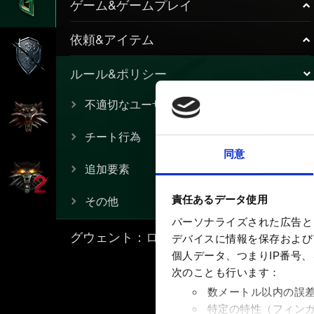
ゲーム&ゲームプレイ
依頼&アイテム
ルール&ポリシー
不適切なユーザー名
チート行為
同意
追加要素
その他
責任あるデータ使用
パーソナライズされた広告と
グウェント：ローグメイジ
デバイスに情報を保存およびア
個人データ、つまりIP番号
次のことも行います：
数メートル以内の誤
特定の特性（フィン