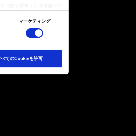
でも同意を変更または撤回でき
マーケティング
ookieは、ウェブサイトの
ます。また、ソーシャルメデ
ートナーに提供する場合があり
べてのCookieを許可
確認ください。