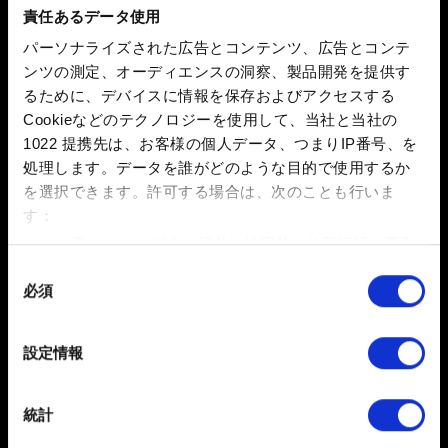
責任あるデータ使用
パーソナライズされた広告とコンテンツ、広告とコンテ
0/20
ンツの測定、オーディエンスの洞察、製品開発を提供す
るために、デバイスに情報を保存およびアクセスする
Cookieなどのテクノロジーを使用して、当社と当社の
ファイルを追加
1022 提携先は、お客様の個人データ、つまりIP番号、を
このレポートにファイルを添付できます。例：グラフィック
処理します。データを誰がどのような目的で使用するか
関連の問題の場合、画面写真
を選択できます。
許可する場合は、次のことも行いま
容量制限：12 MB
す：
数メートル以内の誤差の地理的な位置情報を収集
参照
します
同
必須
特定の特性（フィンガープリント）を積極的にス
意
キャンしてデバイスを特定します
の
選
詳細セクション
で個人データの処理方法と設定を行って
設定情報
択
ください。「Cookie宣言」からいつでも同意を変更また
は撤回できます。
統計
送信
一部のCookieはウェブサイトの機能を正常にお使いいた