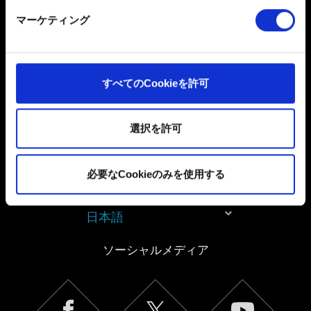
だくために必要なものです。その他のCookieは、ウェブ
マーケティング
サイトの品質向上のために、オプションとして技術的お
よびコンテンツ関連のフィードバックを送信します。ま
個人データの取り扱いに関するお知らせ
た、ソーシャルメディア上などでお客様が興味を持ちそ
うなコンテンツをお届けするために、一部のCookieをパ
すべてのCookieを許可
ートナーに提供する場合があります。お客様の許可なく
これらのオプションが有効になることはありません。
選択を許可
Cookieの使用およびパフォーマンスの変更点に関する詳
細は、下記の「設定」メニューでご確認ください。
必要なCookieのみを使用する
日本語
ソーシャルメディア