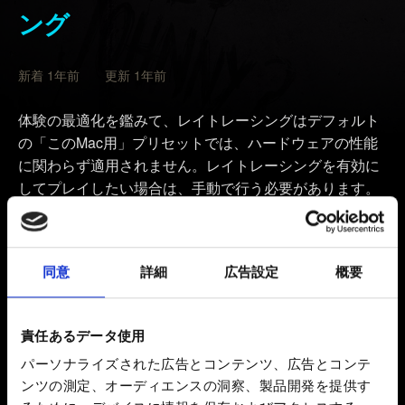
ング
新着 1年前 更新 1年前
体験の最適化を鑑みて、レイトレーシングはデフォルト
の「このMac用」プリセットでは、ハードウェアの性能
に関わらず適用されません。レイトレーシングを有効に
してプレイしたい場合は、手動で行う必要があります。
有効にするには、
設定
→
グラフィック
に移動し、
クイッ
クプリセット
の項目で、「このMac用」プリセットをレ
イトレーシングプリセットの1つに切り替えるか、
レイ
同意
詳細
広告設定
概要
トレーシング
の項目でレイトレーシングを個別に有効に
してください。
責任あるデータ使用
なお、レイトレーシングはM3以降のチップでのみ利用可
パーソナライズされた広告とコンテンツ、広告とコンテ
能となります。
ンツの測定、オーディエンスの洞察、製品開発を提供す