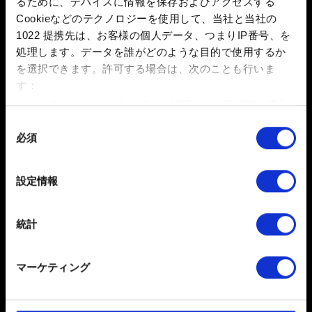
るために、デバイスに情報を保存およびアクセスする
Macでレイトレーシングを実行するための推奨設定：
Cookieなどのテクノロジーを使用して、当社と当社の
1022 提携先は、お客様の個人データ、つまりIP番号、を
30 FPS パフォーマンス目標
処理します。データを誰がどのような目的で使用するか
チップ：Apple M3 Pro
を選択できます。
許可する場合は、次のことも行いま
RAM：18 GB
す：
プリセット：レイトレーシング: 中
数メートル以内の誤差の地理的な位置情報を収集
解像度：1800x1125または1920x1080（MetalFX DRSを
します
同
手動で有効）
必須
特定の特性（フィンガープリント）を積極的にス
意
キャンしてデバイスを特定します
の
60 FPS パフォーマンス目標
選
詳細セクション
で個人データの処理方法と設定を行って
チップ：Apple M3 Max
設定情報
択
ください。「Cookie宣言」からいつでも同意を変更また
RAM：36 GB
は撤回できます。
プリセット：レイトレーシング: 中
統計
解像度：1800x1125または1920x1080（MetalFX DRSを
一部のCookieはウェブサイトの機能を正常にお使いいた
手動で有効）
だくために必要なものです。その他のCookieは、ウェブ
マーケティング
サイトの品質向上のために、オプションとして技術的お
よびコンテンツ関連のフィードバックを送信します。ま
た、ソーシャルメディア上などでお客様が興味を持ちそ