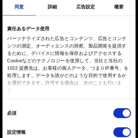
同意
詳細
広告設定
概要
ローチレース：サイバーパンク・アーケ
責任あるデータ使用
ードミニゲーム
パーソナライズされた広告とコンテンツ、広告とコンテ
ンツの測定、オーディエンスの洞察、製品開発を提供す
AndroidおよびiOS版『ローチレース』のアップ
るために、デバイスに情報を保存およびアクセスする
デート配信！
Cookieなどのテクノロジーを使用して、当社と当社の
ローチレース：サイバーパンク・アーケードミ
1022 提携先は、お客様の個人データ、つまりIP番号、を
処理します。データを誰がどのような目的で使用するか
ニゲーム
を選択できます。
許可する場合は、次のことも行いま
す：
数メートル以内の誤差の地理的な位置情報を収集
します
同
必須
特定の特性（フィンガープリント）を積極的にス
意
キャンしてデバイスを特定します
の
選
詳細セクション
で個人データの処理方法と設定を行って
設定情報
択
ください。「Cookie宣言」からいつでも同意を変更また