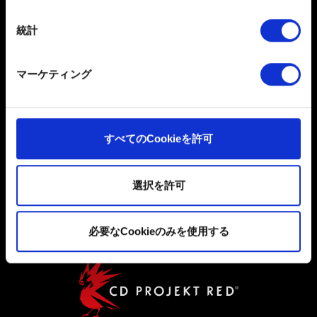
日本語
は撤回できます。
統計
ソーシャルメディア
一部のCookieはウェブサイトの機能を正常にお使いいた
だくために必要なものです。その他のCookieは、ウェブ
マーケティング
サイトの品質向上のために、オプションとして技術的お
よびコンテンツ関連のフィードバックを送信します。ま
た、ソーシャルメディア上などでお客様が興味を持ちそ
うなコンテンツをお届けするために、一部のCookieをパ
すべてのCookieを許可
ートナーに提供する場合があります。お客様の許可なく
ユーザー同意書
これらのオプションが有効になることはありません。
選択を許可
プライバシーポリシー
Cookieの使用およびパフォーマンスの変更点に関する詳
クッキーポリシー
細は、下記の「設定」メニューでご確認ください。
必要なCookieのみを使用する