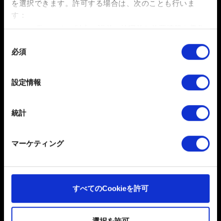
を選択できます。
許可する場合は、次のことも行いま
ンスの最適なバランスを実現します。ハードウェアの性
す：
能が高いほど、適用される設定も高くなります。
数メートル以内の誤差の地理的な位置情報を収集
します
同
解像度
- 「このMac用」プリセットによって設定されま
必須
特定の特性（フィンガープリント）を積極的にス
意
す。解像度が高ければ高いほど、FPSに及ぼす影響も大
キャンしてデバイスを特定します
の
きくなります。 注意：外部ディスプレイを使用する場合
選
詳細セクション
で個人データの処理方法と設定を行って
設定情報
は、「このMac用」プリセットで設定された解像度を使
択
ください。「Cookie宣言」からいつでも同意を変更また
用することをおすすめします。 解像度がパフォーマンス
は撤回できます。
に与える影響については、
こちら
をご確認ください。
統計
一部のCookieはウェブサイトの機能を正常にお使いいた
インストール中の空き容量
- ダウンロードおよびインス
だくために必要なものです。その他のCookieは、ウェブ
マーケティング
トール 中は十分な空き容量を確保してください。必要と
サイトの品質向上のために、オプションとして技術的お
なる空き容量は、ファイルの種類、ストア、および初回
よびコンテンツ関連のフィードバックを送信します。ま
インストールかアップデートかによって異なります。
た、ソーシャルメディア上などでお客様が興味を持ちそ
うなコンテンツをお届けするために、一部のCookieをパ
すべてのCookieを許可
注意：
「サイバーパンク2077」はSSDにインストールす
ートナーに提供する場合があります。お客様の許可なく
る必要があります。HDDはサポートされていません。
これらのオプションが有効になることはありません。
選択を許可