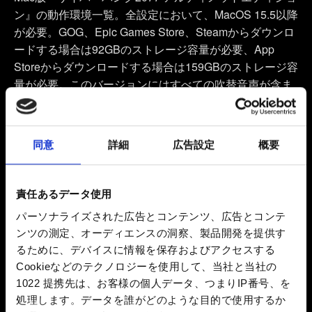
ン』の動作環境一覧。全設定において、MacOS 15.5以降
が必要。GOG、Epic Games Store、Steamからダウンロ
ードする場合は92GBのストレージ容量が必要、App
Storeからダウンロードする場合は159GBのストレージ容
量が必要。このバージョンにはすべての吹替音声が含ま
れています。最小動作環境はM1チップと16GBのRAMが
必要――解像度は1440×900または1600×900、ターゲッ
トFPSは30。推奨動作環境はM3 Proチップと18GBの
同意
詳細
広告設定
概要
RAMが必要――解像度は1800×1125または1920×1080、
ターゲットFPSは60。ハ イフィデリティ設定はM2 Max
またはM3 Maxチップと32GBのRAMが必要――解像度は
責任あるデータ使用
1800×1125または1920×1080の解像度、ターゲットFPS
パーソナライズされた広告とコンテンツ、広告とコンテ
は60。超ハイフィデリティ設定は、M3 UltraまたはM4
ンツの測定、オーディエンスの洞察、製品開発を提供す
Maxチップと36GBのRAMが必要――解像度は
るために、デバイスに情報を保存およびアクセスする
2294×1432または2560×1440、ターゲットFPSは60。ゲ
Cookieなどのテクノロジーを使用して、当社と当社の
ーム内のグラフィックプリセット「このMac用」を利用
1022 提携先は、お客様の個人データ、つまりIP番号、を
することで、お使いのMacのハードウェア性能に応じて
処理します。データを誰がどのような目的で使用するか
設定と解像度を割り当て、ビジュアル品質とパフォーマ