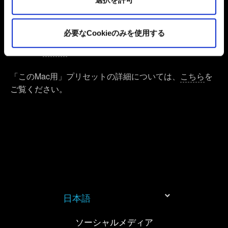
体験の最適化を鑑みて、レイトレーシングはデフォルト
Cookieの使用およびパフォーマンスの変更点に関する詳
細は、下記の「設定」メニューでご確認ください。
の「このMac用」プリセットでは、ハードウェアの性能
必要なCookieのみを使用する
に関わらず適用されません。Macでのレイトレーシング
の詳細は
こちら
。
「このMac用」プリセットの詳細については、
こちら
を
ご覧ください。
日本語
ソーシャルメディア