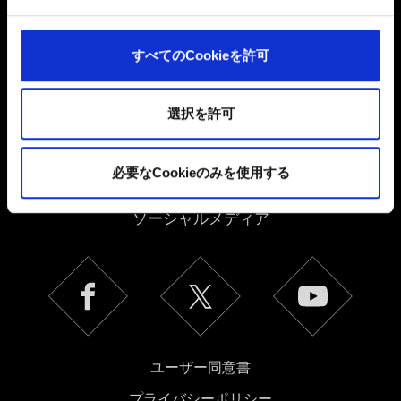
よびコンテンツ関連のフィードバックを送信します。ま
た、ソーシャルメディア上などでお客様が興味を持ちそ
うなコンテンツをお届けするために、一部のCookieをパ
すべてのCookieを許可
ートナーに提供する場合があります。お客様の許可なく
これらのオプションが有効になることはありません。
選択を許可
Cookieの使用およびパフォーマンスの変更点に関する詳
細は、下記の「設定」メニューでご確認ください。
日本語
必要なCookieのみを使用する
ソーシャルメディア
ユーザー同意書
プライバシーポリシー