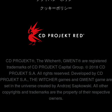
クッキーポリシー
CD PROJEKT®, The Witcher®, GWENT® are registered
trademarks of CD PROJEKT Capital Group. © 2018 CD
PROJEKT S.A. All rights reserved. Developed by CD
PROJEKT S.A., THE WITCHER games and GWENT game are
set in the universe created by Andrzej Sapkowski. All other
copyrights and trademarks are the property of their respective
owners.