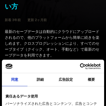
い方
新着 3年前 更新 2ヶ月前
最新のセーブデータは自動的にクラウドにアップロード
されるので、他のプラットフォームから簡単に続きを楽
しめます。クロスプログレッションにより、すべてのセ
ーブタイプ（クイック、オート、手動など）で最新のセ
ーブデータを利用できます。
『サイバーパンク2077』が最新パッチにアップデート
されていることを確認してください。パッチのバージョ
ンは、ゲームのメインメニューで表示されます。
同意
詳細
広告設定
概要
「
ロード
」メニューを開き、画面左下に表示されてい
る「クロスプログレッション」のボタン/キーを押しま
責任あるデータ使用
す。
パーソナライズされた広告とコンテンツ、広告とコンテ