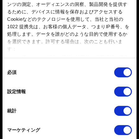
画面の指示に従って、ゲームをCD PROJEKT REDア
ンツの測定、オーディエンスの洞察、製品開発を提供す
カウントに接続します。
るために、デバイスに情報を保存およびアクセスする
接続すると、デフォルトでクロスプログレッションが
Cookieなどのテクノロジーを使用して、当社と当社の
1022 提携先は、お客様の個人データ、つまりIP番号、を
有効になります。「
設定
」 → 「
ゲームプレイ
」 → 「
ク
処理します。データを誰がどのような目的で使用するか
ロスセーブを有効化
」でオン/オフを切り替えることもで
を選択できます。
許可する場合は、次のことも行いま
きます。
す：
新しいセーブデータを作成します。セーブは自動的に
数メートル以内の誤差の地理的な位置情報を収集
クラウドにアップロードされ、セーブデータ名の横にク
します
同
ラウドアイコンが表示されます。
必須
特定の特性（フィンガープリント）を積極的にス
意
ゲームプレイを続けたいプラットフォームで『サイバ
キャンしてデバイスを特定します
の
ーパンク2077』を起動し、「
My Rewards
」を選択しま
選
詳細セクション
で個人データの処理方法と設定を行って
設定情報
す。
択
ください。「Cookie宣言」からいつでも同意を変更また
は撤回できます。
手順#3に従って、ゲームを同じCD PROJEKT REDア
統計
カウントに接続します。
一部のCookieはウェブサイトの機能を正常にお使いいた
アップロードしたセーブデータは、「
ロード
」メニュ
だくために必要なものです。その他のCookieは、ウェブ
マーケティング
ーから利用できるようになります。
サイトの品質向上のために、オプションとして技術的お