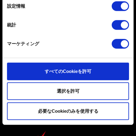
選
詳細セクション
で個人データの処理方法と設定を行って
設定情報
択
ください。「Cookie宣言」からいつでも同意を変更また
は撤回できます。
統計
日本語
一部のCookieはウェブサイトの機能を正常にお使いいた
だくために必要なものです。その他のCookieは、ウェブ
ソーシャルメディア
マーケティング
サイトの品質向上のために、オプションとして技術的お
よびコンテンツ関連のフィードバックを送信します。ま
た、ソーシャルメディア上などでお客様が興味を持ちそ
うなコンテンツをお届けするために、一部のCookieをパ
すべてのCookieを許可
ートナーに提供する場合があります。お客様の許可なく
これらのオプションが有効になることはありません。
選択を許可
ユーザー同意書
Cookieの使用およびパフォーマンスの変更点に関する詳
プライバシーポリシー
細は、下記の「設定」メニューでご確認ください。
必要なCookieのみを使用する
クッキーポリシー