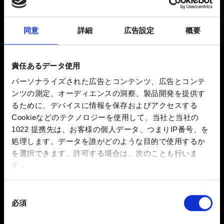
レース』のアップデート配信！
同意
詳細
広告設定
概要
新着 7ヶ月前 更新 7ヶ月前
AndroidおよびiOS版『ローチレース』のアップデート配
責任あるデータ使用
信！実装される主な変更点は下記をご確認ください：
パーソナライズされた広告とコンテンツ、広告とコンテ
ンツの測定、オーディエンスの洞察、製品開発を提供す
Unity に関連するセキュリティ問題を修正しました。
るために、デバイスに情報を保存およびアクセスする
Cookieなどのテクノロジーを使用して、当社と当社の
エンジンをアップグレードし、パフォーマンス、安定
1022 提携先は、お客様の個人データ、つまりIP番号、を
性、最新機能との互換性を向上
処理します。データを誰がどのような目的で使用するか
[Android] APIをアップグレードし、新しいAndroidバ
を選択できます。
許可する場合は、次のことも行いま
ージョンとの互換性を確保
す：
数メートル以内の誤差の地理的な位置情報を収集
します
同
必須
特定の特性（フィンガープリント）を積極的にス
意
キャンしてデバイスを特定します
の