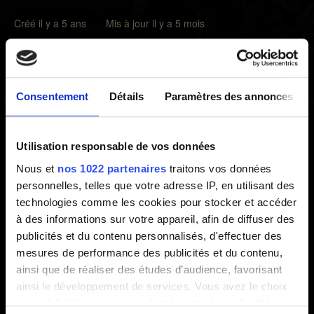
Créé il y a 5 ans Mis à jour il y a 5 mois
Le mode Photo vous permet de capturer des images
incroyables dans le monde de
The Witcher 3: Wild Hunt
.
Pour y accéder, appuyez sur les touches ou les boutons
Consentement
Détails
Paramètres des annonces
suivants :
PC:
U
Utilisation responsable de vos données
PlayStation:
L3 + R3
Nous et
nos 1022 partenaires
traitons vos données
Xbox:
LS + RS
personnelles, telles que votre adresse IP, en utilisant des
technologies comme les cookies pour stocker et accéder
Emplacement des captures d'écran du mode photo :
à des informations sur votre appareil, afin de diffuser des
publicités et du contenu personnalisés, d'effectuer des
PC :
%userprofile%\Documents\The Witcher
mesures de performance des publicités et du contenu,
3\screenshots
ainsi que de réaliser des études d’audience, favorisant
PlayStation :
Paramètres
→
Stockage
→
Stockage
ainsi le développement de services. Vous avez le choix
système
→
Galerie des captures
→
The Witcher 3
quant à l'utilisation de vos données et à leurs finalités.