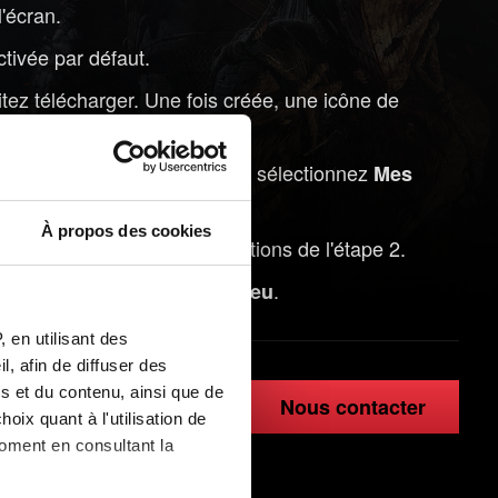
l'écran.
ctivée par défaut.
ez télécharger. Une fois créée, une icône de
e
et sélectionnez
The Witcher 3 : Wild Hunt
Mes
À propos des cookies
D en suivant les instructions de l'étape 2.
es dans le menu
.
Charger le jeu
 en utilisant des
, afin de diffuser des
s et du contenu, ainsi que de
Nous contacter
oix quant à l'utilisation de
moment en consultant la