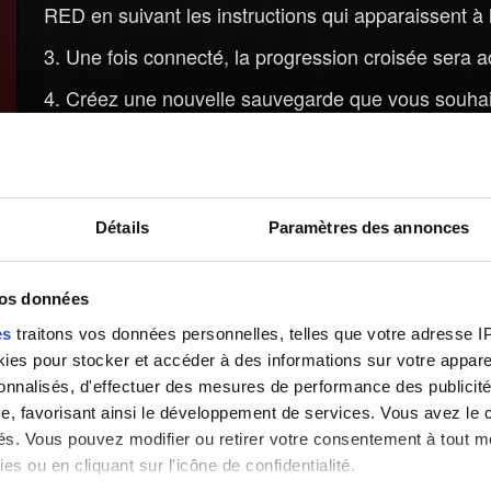
RED en suivant les instructions qui apparaissent à 
Une fois connecté, la progression croisée sera a
Créez une nouvelle sauvegarde que vous souhait
nuage apparaîtra sur le nom de la sauvegarde.
Lancez votre version PlayStation 5 Next-Gen d
.
récompenses
Détails
Paramètres des annonces
Connectez le jeu au même compte CD PROJEKT RE
Vos sauvegardes téléchargées seront disponibl
vos données
es
traitons vos données personnelles, telles que votre adresse IP,
es pour stocker et accéder à des informations sur votre appareil
Besoin d'aide ?
sonnalisés, d'effectuer des mesures de performance des publicité
e, favorisant ainsi le développement de services. Vous avez le ch
ités. Vous pouvez modifier ou retirer votre consentement à tout 
es ou en cliquant sur l'icône de confidentialité.