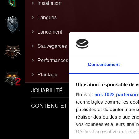
Installation
Langues
Lancement
Sauvegardes
Performances
Consentement
Plantage
Utilisation responsable de 
JOUABILITÉ
Nous et
nos 1022 partenair
technologies comme les cooki
CONTENU ET POLITIQUES
publicités et du contenu per
réaliser des études d’audienc
vos données et à leurs final
Déclaration relative aux cooki