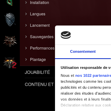
Installation
Langues
Lancement
Sauvegardes
Performances
Consentement
Plantage
Utilisation responsable de 
JOUABILITÉ
Nous et
nos 1022 partenair
technologies comme les cooki
CONTENU ET POLITIQUES
publicités et du contenu per
réaliser des études d’audienc
vos données et à leurs final
Déclaration relative aux cooki