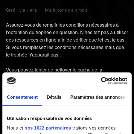
Créé il y a 7 ans Mis à jour il y a 4 mois
Assurez-vous de remplir les conditions nécessaires à
l'obtention du trophée en question. N'hésitez pas à utiliser
des ressources en ligne afin de vérifier que tel est le cas.
Si vous remplissez les conditions nécessaires mais que
le trophée n'apparaît pas :
Vous pouvez tenter de nettoyer le cache de la
PlayStation:
1. Éteignez votre PlayStation. N'activez pas le mode
Consentement
Détails
Paramètres des annonces
repos.
2. Une fois que la consigne lumineuse située sur la
PlayStation a cessé de clignoter et s'est éteinte,
Utilisation responsable de vos données
débranchez le câble d'alimentation à l'arrière de la
Nous et
nos 1022 partenaires
traitons vos données
console.