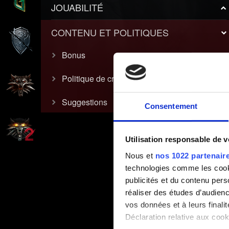
JOUABILITÉ
CONTENU ET POLITIQUES
Bonus
Politique de création vidéo
Suggestions
Consentement
Utilisation responsable de 
Nous et
nos 1022 partenair
technologies comme les cooki
publicités et du contenu per
réaliser des études d’audienc
vos données et à leurs final
Déclaration relative aux cooki