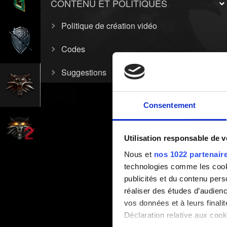
CONTENU ET POLITIQUES
Politique de création vidéo
Codes
Suggestions
Consentement
Utilisation responsable de 
Nous et
nos 1022 partenair
technologies comme les cooki
publicités et du contenu per
réaliser des études d’audienc
vos données et à leurs final
Déclaration relative aux cooki