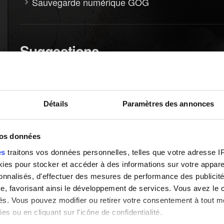
Sauvegarde numérique GOG
Suggestions
Je veux vous faire part d'un commentaire
Détails
Paramètres des annonces
vos données
es
traitons vos données personnelles, telles que votre adresse IP,
es pour stocker et accéder à des informations sur votre appareil
sonnalisés, d'effectuer des mesures de performance des publicité
e, favorisant ainsi le développement de services. Vous avez le ch
ités. Vous pouvez modifier ou retirer votre consentement à tout 
es ou en cliquant sur l'icône de confidentialité.