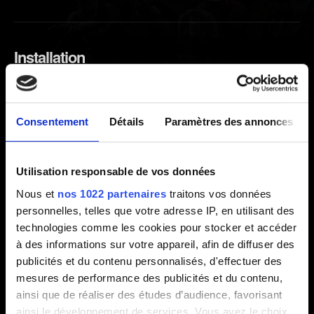
Installation
Langues
Quelle est la taille du jeu et quel est l'espace de
Consentement
Détails
Paramètres des annonces
stockage requis ?
Puis-je acheter un exemplaire physique du jeu?
Utilisation responsable de vos données
Nous et
nos 1022 partenaires
traitons vos données
personnelles, telles que votre adresse IP, en utilisant des
Sauvegardes
technologies comme les cookies pour stocker et accéder
à des informations sur votre appareil, afin de diffuser des
J'ai manqué un coffre ou je veux faire un choix
publicités et du contenu personnalisés, d'effectuer des
différent dans l'histoire. Puis-je charger une
mesures de performance des publicités et du contenu,
ainsi que de réaliser des études d’audience, favorisant
sauvegarde précédente ?
ainsi le développement de services. Vous avez le choix