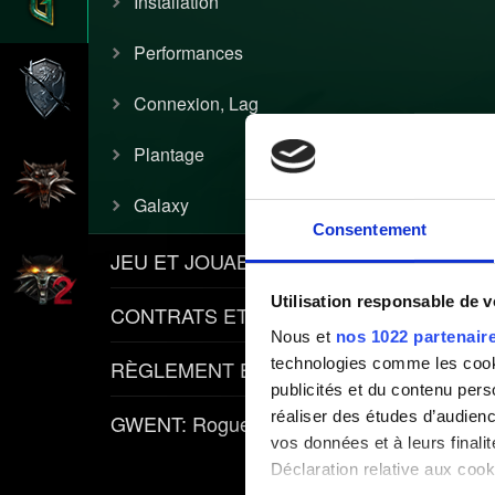
Installation
Performances
Connexion, Lag
Plantage
Galaxy
Consentement
JEU ET JOUABILITÉ
Utilisation responsable de 
CONTRATS ET ARTICLES
Nous et
nos 1022 partenair
technologies comme les cooki
RÈGLEMENT ET POLITIQUES
publicités et du contenu per
réaliser des études d’audienc
GWENT: Rogue Mage
vos données et à leurs final
Déclaration relative aux cooki