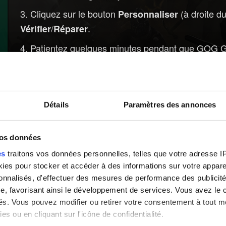
Cliquez sur le bouton
(à droite 
Personnaliser
/
.
Vérifier
Réparer
Patientez quelques minutes pendant que GOG Gala
Steam :
Dans la section
, cliquez droit sur 
Bibliothèque
Détails
Paramètres des annonces
Sélectionnez l'onglet
et sélec
Fichiers installés
vos données
Steam vérifiera alors les fichiers du jeu. Cette 
es
traitons vos données personnelles, telles que votre adresse IP,
es pour stocker et accéder à des informations sur votre appareil
sonnalisés, d'effectuer des mesures de performance des publicité
e, favorisant ainsi le développement de services. Vous avez le ch
ités. Vous pouvez modifier ou retirer votre consentement à tout 
es ou en cliquant sur l'icône de confidentialité.