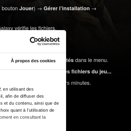
du bouton
) →
→
Jouer
Gérer l’installation
xy vérifie les fichiers.
le jeu et sélectionnez
dans le menu.
Propriétés
À propos des cookies
tionnez
Vérifier l'intégrité des fichiers du jeu...
opération peut prendre plusieurs minutes.
 en utilisant des
, afin de diffuser des
s et du contenu, ainsi que de
oix quant à l'utilisation de
moment en consultant la