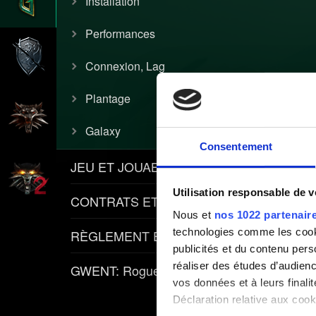
Installation
Performances
Connexion, Lag
Plantage
Galaxy
Consentement
JEU ET JOUABILITÉ
Utilisation responsable de 
CONTRATS ET ARTICLES
Nous et
nos 1022 partenair
technologies comme les cooki
RÈGLEMENT ET POLITIQUES
publicités et du contenu per
réaliser des études d’audienc
GWENT: Rogue Mage
vos données et à leurs final
Déclaration relative aux cooki