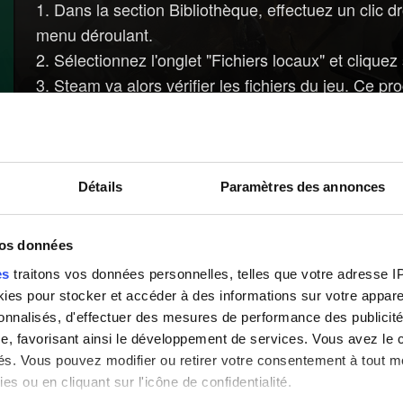
1. Dans la section Bibliothèque, effectuez un clic dr
menu déroulant.
2. Sélectionnez l'onglet "Fichiers locaux" et cliquez 
3. Steam va alors vérifier les fichiers du jeu. Ce p
Besoin d'aide ?
Connectez-vous sur
Détails
Paramètres des annonces
vos données
es
traitons vos données personnelles, telles que votre adresse IP,
es pour stocker et accéder à des informations sur votre appareil
sonnalisés, d'effectuer des mesures de performance des publicité
e, favorisant ainsi le développement de services. Vous avez le ch
ités. Vous pouvez modifier ou retirer votre consentement à tout 
es ou en cliquant sur l'icône de confidentialité.