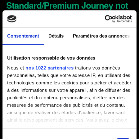
Standard/Premium Journey not
counted
Consentement
Détails
Paramètres des annonces
Créé il y a 4 ans Mis à jour il y a 3 ans
Contracts for completing 36 quests in Standard/Premium
Utilisation responsable de vos données
Journey initially got released when the Journeys hit the
Nous et
nos 1022 partenaires
traitons vos données
game for the first time, after the Journeys ended, the
personnelles, telles que votre adresse IP, en utilisant des
contracts got disabled.
technologies comme les cookies pour stocker et accéder
à des informations sur votre appareil, afin de diffuser des
The contracts got re-enabled on July 19th 2022 and the
publicités et du contenu personnalisés, d'effectuer des
progress continues since then. Quests completed after
mesures de performance des publicités et du contenu,
the Infinite Journey release, before re-introduction of
ainsi que de réaliser des études d’audience, favorisant
those contracts, are not counted by design.
ainsi le développement de services. Vous avez le choix
quant à l'utilisation de vos données et à leurs finalités.
The Journeys now last infinitely, there is no time limit to
Vous pouvez modifier ou retirer votre consentement à
Sélection