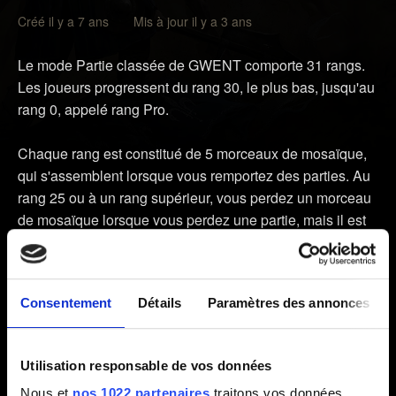
Créé il y a 7 ans Mis à jour il y a 3 ans
Le mode Partie classée de GWENT comporte 31 rangs.
Les joueurs progressent du rang 30, le plus bas, jusqu'au
rang 0, appelé rang Pro.
Chaque rang est constitué de 5 morceaux de mosaïque,
qui s'assemblent lorsque vous remportez des parties. Au
rang 25 ou à un rang supérieur, vous perdez un morceau
de mosaïque lorsque vous perdez une partie, mais il est
impossible de descendre à un rang inférieur en cours de
saison.
Consentement
Détails
Paramètres des annonces
À partir de la troisième partie remportée d'affilée (ceci ne
s'applique pas pour le rang 7 et les rangs supérieurs), le
joueur gagne un bonus de victoires consécutives, qui
Utilisation responsable de vos données
octroie un morceau de mosaïque supplémentaire. Les
Nous et
nos 1022 partenaires
traitons vos données