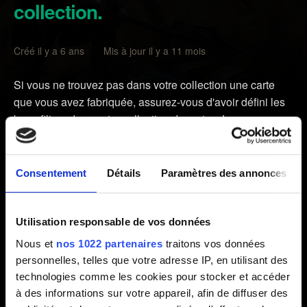
collection.
Créé il y a 6 ans Mis à jour il y a 11 mois
Si vous ne trouvez pas dans votre collection une carte
que vous avez fabriquée, assurez-vous d'avoir défini les
bons filtres dans votre collection de cartes. Le panneau
des filtres se trouve du côté droit de la fenêtre de la
collection de cartes.
Consentement
Détails
Paramètres des annonces
Si les filtres sont bien définis, mais que vous ne trouvez
toujours pas la carte, signalez-nous le problème en
veillant à fournir les informations ci-dessous dans votre
Utilisation responsable de vos données
description :
Nous et
nos 1022 partenaires
traitons vos données
personnelles, telles que votre adresse IP, en utilisant des
1. Nom de la carte en précisant s'il s'agit de la version
technologies comme les cookies pour stocker et accéder
premium ou pas.
à des informations sur votre appareil, afin de diffuser des