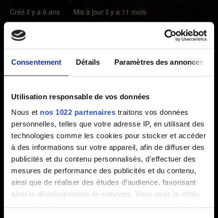
Créé il y a 6 ans Mis à jour il y a 11 mois
Veuillez nous envoyer un rapport contenant les
informations suivantes :
Consentement
Détails
Paramètres des annonces
1. Type de récompense (partie classée, partie en arène,
livre des récompenses, etc.).
2. Récompense attendue.
Utilisation responsable de vos données
3. Récompense obtenue (le cas échéant).
Nous et
nos 1022 partenaires
traitons vos données
4. Capture d'écran, si possible (exemple : capture de
personnelles, telles que votre adresse IP, en utilisant des
votre livre des récompenses).
technologies comme les cookies pour stocker et accéder
5. Date et heure (en précisant le fuseau horaire) où vous
à des informations sur votre appareil, afin de diffuser des
avez réclamé cette récompense.
publicités et du contenu personnalisés, d'effectuer des
mesures de performance des publicités et du contenu,
ainsi que de réaliser des études d’audience, favorisant
ainsi le développement de services. Vous avez le choix
Besoin d'aide ?
quant à l'utilisation de vos données et à leurs finalités.
Vous pouvez modifier ou retirer votre consentement à