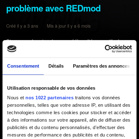
problème avec REDmod
Créé il y a 3 ans Mis à jour il y a 6 mois
Si vous voulez signaler un problème lié aux outils de
modding REDmod, utilisez le bouton ci-dessous.
Assurez-vous d'ajouter en pièce jointe les logs que vous
trouverez en suivant ce chemin :
Consentement
Détails
Paramètres des annonces
%localappdata%\Programs\CD Projekt
Red\REDlauncher\logs
Utilisation responsable de vos données
Nous et
nos 1022 partenaires
traitons vos données
Puisque les mods sont des contenus créés par la
personnelles, telles que votre adresse IP, en utilisant des
communauté, nous ne pouvons pas fournir d'assistance
technologies comme les cookies pour stocker et accéder
pour un mod particulier. Dans de tels cas, nous vous
à des informations sur votre appareil, afin de diffuser des
conseillons de contacter directement la personne ayant
publicités et du contenu personnalisés, d'effectuer des
créé le mod pour obtenir de l'assistance. De plus, il se
mesures de performance des publicités et du contenu,