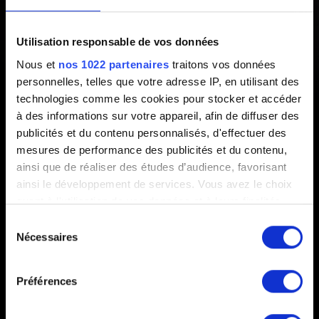
jouer au jeu sur batterie ?
Utilisation responsable de vos données
Créé il y a 1 an Mis à jour il y a 1 an
Nous et
nos 1022 partenaires
traitons vos données
personnelles, telles que votre adresse IP, en utilisant des
Le jeu peut tourner sur batterie pendant environ 2 heures.
technologies comme les cookies pour stocker et accéder
Notez que différents facteurs peuvent faire varier cette
à des informations sur votre appareil, afin de diffuser des
durée, comme la luminosité de l'écran.
publicités et du contenu personnalisés, d'effectuer des
mesures de performance des publicités et du contenu,
ainsi que de réaliser des études d’audience, favorisant
ainsi le développement de services. Vous avez le choix
quant à l'utilisation de vos données et à leurs finalités.
Vous pouvez modifier ou retirer votre consentement à
Sélection
tout moment en consultant la Déclaration relative aux
Nécessaires
du
cookies ou en cliquant sur l'icône de confidentialité.
consentement
Français
Préférences
Si vous le permettez, nous aimerions également :
Collecter des informations sur votre localisation
RESTEZ CONNECTÉ(E)