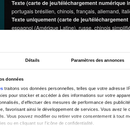
Texte (carte de jeu/téléchargement numérique in
portugais brésilien, chinois, français, allemand, ita
Texte uniquement (carte de jeu/téléchargement n
espagnol (Amérique Latine), russe, chinois simplifié,
Version japonaise
Texte et doublage (carte de jeu/téléchargement n
Texte (carte de jeu/téléchargement numérique in
Détails
Paramètres des annonces
anglais
vos données
es
traitons vos données personnelles, telles que votre adresse IP,
es pour stocker et accéder à des informations sur votre appareil
sonnalisés, d'effectuer des mesures de performance des publicité
e, favorisant ainsi le développement de services. Vous avez le ch
ités. Vous pouvez modifier ou retirer votre consentement à tout 
es ou en cliquant sur l'icône de confidentialité.