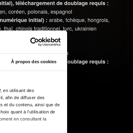
itial), téléchargement de doublage requis :
lien, coréen, polonais, espagnol
arabe, tchèque, hongrois,
umérique initial) :
 thaï, chinois traditionnel, turc, ukrainien
japonais
umérique initial) :
itial), téléchargement de doublage requis :
À propos des cookies
 en utilisant des
, afin de diffuser des
s et du contenu, ainsi que de
oix quant à l'utilisation de
moment en consultant la