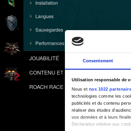
Installation
Langues
Sauvegardes
Performances
JOUABILITÉ
Consentement
CONTENU ET POLITIQUES
Utilisation responsable de 
ROACH RACE APP
Nous et
nos 1022 partenair
technologies comme les cooki
publicités et du contenu per
réaliser des études d’audienc
vos données et à leurs final
Déclaration relative aux cooki