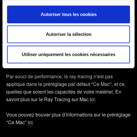
Pour en savoir plus sur le traitement de vos données
Stockage pendant l'installation
- Autorisez l'utilisation
personnelles et définir vos préférences, reportez-vous à
d'espace de stockage supplémentaire pendant le
Autoriser tous les cookies
la
section « Détails »
. Vous pouvez modifier ou retirer
téléchargement et l'installation. L'espace de stockage
votre consentement à tout moment à partir de la
utilisé diffère selon les fichiers et la boutique, et selon s'il
déclaration sur les cookies.
Autoriser la sélection
s'agit de la première installation ou d'une mise à jour.
Certains sont indispensables pour faire fonctionner le
Remarque :
Cyberpunk 2077
doit être installé sur un
Utiliser uniquement les cookies nécessaires
site. D'autres sont optionnels et nous fournissent des
SSD. Les HDD ne sont pas pris en charge.
informations techniques et des retours sur le contenu
consulté, pour pouvoir adapter le site à vos besoins. Par
Par souci de performance, le ray-tracing n'est pas
exemple, ils peuvent nous aider à vous contacter via les
appliqué dans le préréglage par défaut "Ce Mac", et ce,
réseaux sociaux si nous avons des informations qui
quelles que soient les capacités de votre matériel. En
peuvent vous intéresser. Parfois, nous partageons
savoir plus sur le Ray Tracing sur Mac
ici
.
également certains de nos cookies avec nos partenaires.
Cependant, ces cookies optionnels ne seront appliqués
Vous pouvez trouver plus d’informations sur le préréglage
qu'avec votre permission.
"Ce Mac"
ici
.
Vous pouvez consulter tous les détails sur notre
utilisation des cookies et modifier vos préférences dans