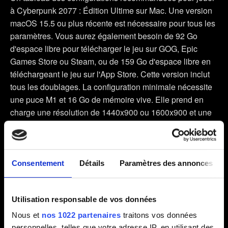
à Cyberpunk 2077 : Édition Ultime sur Mac. Une version
macOS 15.5 ou plus récente est nécessaire pour tous les
paramètres. Vous aurez également besoin de 92 Go
d'espace libre pour télécharger le jeu sur GOG, Epic
Games Store ou Steam, ou de 159 Go d'espace libre en
téléchargeant le jeu sur l'App Store. Cette version inclut
tous les doublages. La configuration minimale nécessite
une puce M1 et 16 Go de mémoire vive. Elle prend en
charge une résolution de 1440x900 ou 1600x900 et une
fréquence d’images visée de 30 IPS. La configuration
recommandée nécessite une puce M3 et 18 Go de
mémoire vive. Elle prend en charge une résolution de
1800x1125 ou 1920x1080 et une fréquence d’images
Consentement
Détails
Paramètres des annonces
visée de 60 IPS. La configuration haute fidélité nécessite
une puce M2 Max ou une puce M3 Max, et 32 Go de
Utilisation responsable de vos données
mémoire vive. Elle prend en charge une résolution de
1800x1125 ou 1920x1080 et une fréquence d’images
Nous et
nos 1022 partenaires
traitons vos données
visée de 60 IPS. La configuration très haute fidélité
personnelles, telles que votre adresse IP, en utilisant des