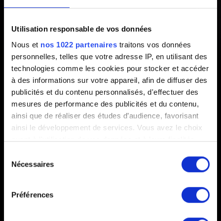
maintenant
Utilisation responsable de vos données
Créé il y a 1 an Mis à jour il y a 7 mois
Nous et
nos 1022 partenaires
traitons vos données
personnelles, telles que votre adresse IP, en utilisant des
Le patch 2.31 est désormais disponible. La liste des
technologies comme les cookies pour stocker et accéder
modifications les plus importantes de cette mise à jour
à des informations sur votre appareil, afin de diffuser des
est
disponible ici
.
publicités et du contenu personnalisés, d'effectuer des
mesures de performance des publicités et du contenu,
ainsi que de réaliser des études d’audience, favorisant
ainsi le développement de services. Vous avez le choix
quant à l'utilisation de vos données et à leurs finalités.
Vous pouvez modifier ou retirer votre consentement à
Sélection
tout moment en consultant la Déclaration relative aux
Nécessaires
du
cookies ou en cliquant sur l'icône de confidentialité.
consentement
Français
Préférences
Si vous le permettez, nous aimerions également :
Collecter des informations sur votre localisation
RESTEZ CONNECTÉ(E)