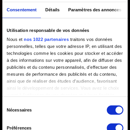
à mon compte
Consentement
Détails
Paramètres des annonces
CD PROJEKT RED ?
Utilisation responsable de vos données
Créé il y a 1 an Mis à jour il y a 1 an
Nous et
nos 1022 partenaires
traitons vos données
personnelles, telles que votre adresse IP, en utilisant des
Chaque compte CD PROJEKT RED peut être associé à
technologies comme les cookies pour stocker et accéder
de multiples comptes de plateforme, mais uniquement à
à des informations sur votre appareil, afin de diffuser des
un seul compte de plateforme par plateforme (par
publicités et du contenu personnalisés, d'effectuer des
exemple, un seul compte de plateforme sur Steam, sur
mesures de performance des publicités et du contenu,
Xbox, sur PlayStation, etc.)
ainsi que de réaliser des études d’audience, favorisant
ainsi le développement de services. Vous avez le choix
quant à l'utilisation de vos données et à leurs finalités.
Vous pouvez modifier ou retirer votre consentement à
Sélection
tout moment en consultant la Déclaration relative aux
Nécessaires
du
cookies ou en cliquant sur l'icône de confidentialité.
consentement
Préférences
Si vous le permettez, nous aimerions également :