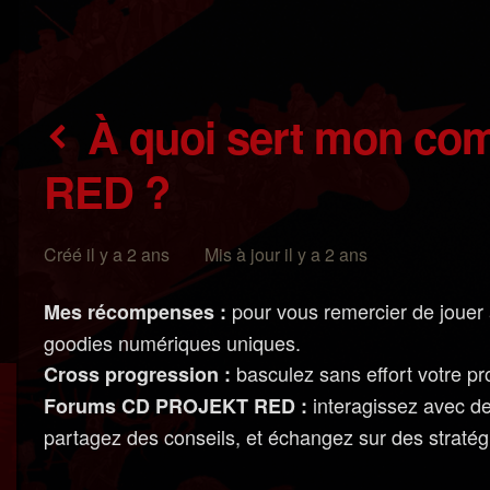
À quoi sert mon compte CD PROJEKT
RED ?
Créé il y a 2 ans Mis à jour il y a 2 ans
pour vous remercier de jouer 
Mes récompenses :
goodies numériques uniques.
basculez sans effort votre pr
Cross progression :
interagissez avec d
Forums CD PROJEKT RED :
partagez des conseils, et échangez sur des stratég