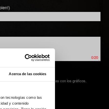
bien!)
0/20
Acerca de las cookies
ura de pantalla en caso de problemas con los gráficos.
con tecnologías como las
cidad y contenido