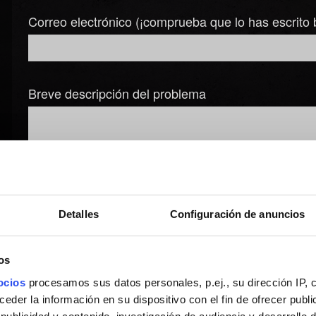
Correo electrónico (¡comprueba que lo has escrito 
Breve descripción del problema
Añadir archivo
Detalles
Configuración de anuncios
Puedes adjuntar un archivo a tu informe, por ejemplo: una capt
Límite: 12 MB.
os
ocios
procesamos sus datos personales, p.ej., su dirección IP, 
Explorar
der la información en su dispositivo con el fin de ofrecer publi