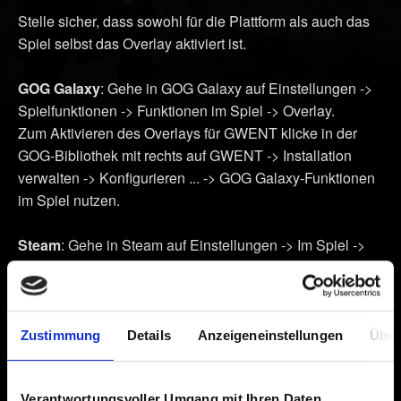
Stelle sicher, dass sowohl für die Plattform als auch das
Spiel selbst das Overlay aktiviert ist.
GOG Galaxy
: Gehe in GOG Galaxy auf Einstellungen ->
Spielfunktionen -> Funktionen im Spiel -> Overlay.
Zum Aktivieren des Overlays für GWENT klicke in der
GOG-Bibliothek mit rechts auf GWENT -> Installation
verwalten -> Konfigurieren ... -> GOG Galaxy-Funktionen
im Spiel nutzen.
Steam
: Gehe in Steam auf Einstellungen -> Im Spiel ->
Steam Overlay im Spiel aktivieren
Zum Aktivieren des Overlays für GWENT klicke in der
Steam-Bibliothek mit rechts auf GWENT -> Eigenschaften
-> Allgemein -> markiere „Steam Overlay im Spiel
Zustimmung
Details
Anzeigeneinstellungen
Über
aktivieren“
Verantwortungsvoller Umgang mit Ihren Daten