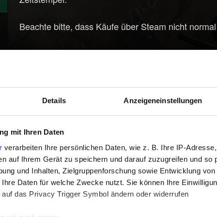
Beachte bitte, dass Käufe über Steam nicht normal
Du kannst eine Rückerstattung von gekauften Inhal
Steam-Guthaben erhalten, wenn sie auf Steam gek
Schau in die
Steam-Richtlinien zu Rückerstattunge
Details
Anzeigeneinstellungen
g mit Ihren Daten
Hilfe benötigt?
Bitte über GO
r
verarbeiten Ihre persönlichen Daten, wie z. B. Ihre IP-Adresse,
en auf Ihrem Gerät zu speichern und darauf zuzugreifen und so 
ung und Inhalten, Zielgruppenforschung sowie Entwicklung von
 Ihre Daten für welche Zwecke nutzt. Sie können Ihre Einwilligun
 auf das Privacy Trigger Symbol ändern oder widerrufen