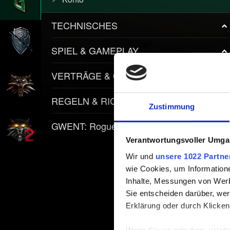
TECHNISCHES
SPIEL & GAMEPLAY
VERTRÄGE & GEGENSTÄNDE
REGELN & RICHTLINIEN
Zustimmung
GWENT: Rogue Mage
Verantwortungsvoller Umgan
Wir und
unsere 1022 Partne
wie Cookies, um Information
Inhalte, Messungen von Werb
Sie entscheiden darüber, wer
Erklärung oder durch Klicken