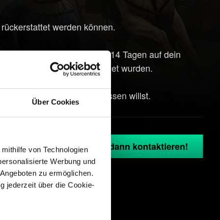
 rückerstattet werden können.
ten allerdings innerhalb von 14 Tagen auf dein
auft und noch nicht verwendet wurden.
n
, wenn du mehr darüber wissen willst.
Über Cookies
G.com einloggen und uns dann kontaktieren!
 mithilfe von Technologien
personalisierte Werbung und
 Angeboten zu ermöglichen.
g jederzeit über die Cookie-