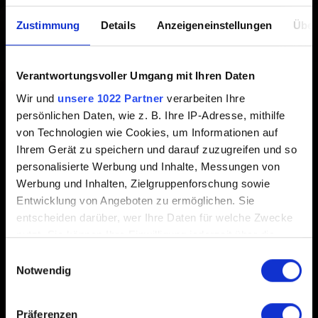
Erstellt vor 7 Jahren Aktualisiert vor 3 Jahren
Zustimmung
Details
Anzeigeneinstellungen
Über
Der Soundtrack von GWENT: The Witcher Card Game ist
bei diversen Streaming-Anbietern verfügbar:
Verantwortungsvoller Umgang mit Ihren Daten
Wir und
unsere 1022 Partner
verarbeiten Ihre
Spotify
persönlichen Daten, wie z. B. Ihre IP-Adresse, mithilfe
iTunes
von Technologien wie Cookies, um Informationen auf
Ihrem Gerät zu speichern und darauf zuzugreifen und so
Apple Music
personalisierte Werbung und Inhalte, Messungen von
Google Play
Werbung und Inhalten, Zielgruppenforschung sowie
Entwicklung von Angeboten zu ermöglichen. Sie
Deezer
entscheiden darüber, wer Ihre Daten für welche Zwecke
nutzt. Sie können Ihre Einwilligung jederzeit über die
Cookie-Erklärung oder durch Klicken auf das Privacy
Einwilligungsauswahl
Trigger Symbol ändern oder widerrufen
Notwendig
Wenn Sie es erlauben, würden wir auch gerne:
Deutsch
Präferenzen