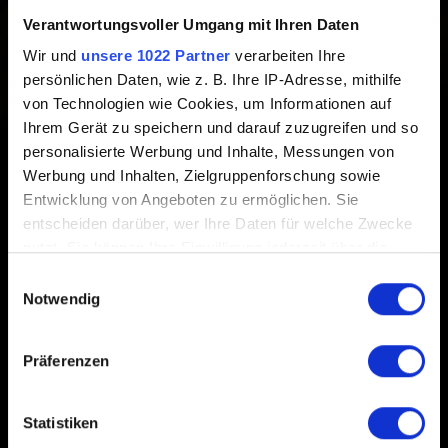
Erstellt vor 2 Jahren Aktualisiert vor 2 Jahren
Verantwortungsvoller Umgang mit Ihren Daten
Wir und
unsere 1022 Partner
verarbeiten Ihre
Alzur-Skins in GWENT: Rogue Mage können nach
persönlichen Daten, wie z. B. Ihre IP-Adresse, mithilfe
Abschluss des ersten Abenteuers während der
von Technologien wie Cookies, um Informationen auf
Deckauswahl in Alzurs Labor verändert werden.
Ihrem Gerät zu speichern und darauf zuzugreifen und so
personalisierte Werbung und Inhalte, Messungen von
Werbung und Inhalten, Zielgruppenforschung sowie
Entwicklung von Angeboten zu ermöglichen. Sie
entscheiden darüber, wer Ihre Daten für welche Zwecke
nutzt. Sie können Ihre Einwilligung jederzeit über die
Cookie-Erklärung oder durch Klicken auf das Privacy
Deutsch
Einwilligungsauswahl
Trigger Symbol ändern oder widerrufen
Notwendig
Wenn Sie es erlauben, würden wir auch gerne:
Präferenzen
IN VERBINDUNG BLEIBEN
Informationen über Ihre geografische Lage
erfassen, welche bis auf einige Meter genau sein
können
Statistiken
Ihr Gerät durch aktives Scannen nach