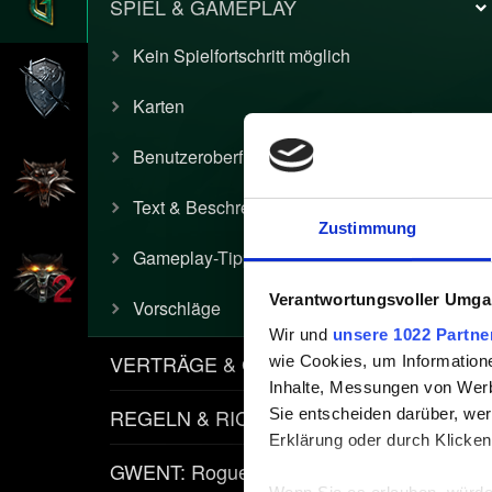
SPIEL & GAMEPLAY
Kein Spielfortschritt möglich
Karten
Benutzeroberfläche
Text & Beschreibung
Zustimmung
Gameplay-Tipps
Verantwortungsvoller Umgan
Vorschläge
Wir und
unsere 1022 Partne
VERTRÄGE & GEGENSTÄNDE
wie Cookies, um Information
Inhalte, Messungen von Werb
REGELN & RICHTLINIEN
Sie entscheiden darüber, wer
Erklärung oder durch Klicken
GWENT: Rogue Mage