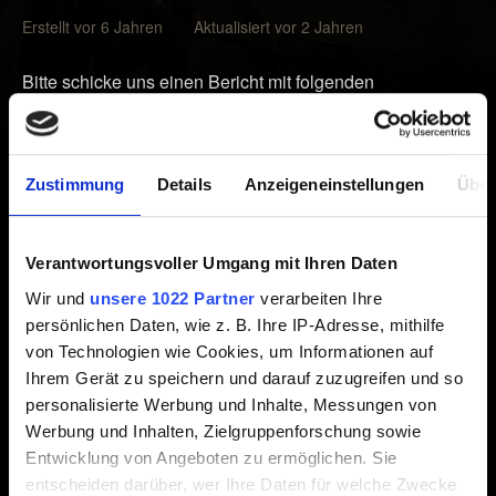
Erstellt vor 6 Jahren Aktualisiert vor 2 Jahren
Bitte schicke uns einen Bericht mit folgenden
Informationen:
1. Art der Belohnung (Ranglistenmodus, Arena,
Zustimmung
Details
Anzeigeneinstellungen
Über
Belohnungsbuch usw.)
2. Erwartete Belohnung
3. Erhaltene Belohnung (sofern zutreffend)
Verantwortungsvoller Umgang mit Ihren Daten
4. Wenn möglich einen Screenshot (z. B. aus deinem
Wir und
unsere 1022 Partner
verarbeiten Ihre
Belohnungsbuch)
persönlichen Daten, wie z. B. Ihre IP-Adresse, mithilfe
5. Datum und Uhrzeit, zu denen du die Belohnung
von Technologien wie Cookies, um Informationen auf
beansprucht hast (inklusive deiner Zeitzone).
Ihrem Gerät zu speichern und darauf zuzugreifen und so
personalisierte Werbung und Inhalte, Messungen von
Werbung und Inhalten, Zielgruppenforschung sowie
Entwicklung von Angeboten zu ermöglichen. Sie
entscheiden darüber, wer Ihre Daten für welche Zwecke