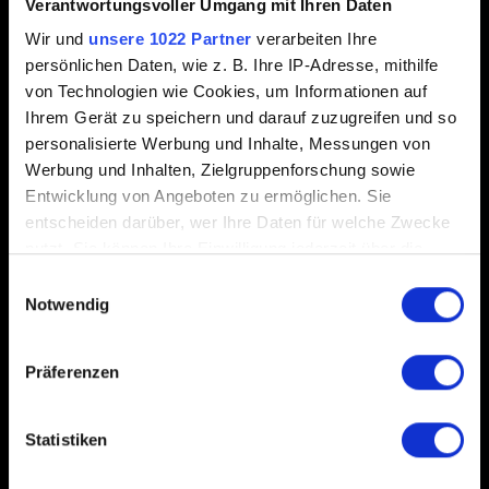
Verantwortungsvoller Umgang mit Ihren Daten
Wir und
unsere 1022 Partner
verarbeiten Ihre
persönlichen Daten, wie z. B. Ihre IP-Adresse, mithilfe
0/20
von Technologien wie Cookies, um Informationen auf
Ihrem Gerät zu speichern und darauf zuzugreifen und so
Datei hinzufügen
personalisierte Werbung und Inhalte, Messungen von
Werbung und Inhalten, Zielgruppenforschung sowie
Du kannst deinem Bericht eine Datei anhängen, z.B. bei
Entwicklung von Angeboten zu ermöglichen. Sie
Grafikproblemen auf PC einen Screenshot. Limit: 12 MB.
entscheiden darüber, wer Ihre Daten für welche Zwecke
nutzt. Sie können Ihre Einwilligung jederzeit über die
Durchsuchen
Cookie-Erklärung oder durch Klicken auf das Privacy
Einwilligungsauswahl
Trigger Symbol ändern oder widerrufen
Notwendig
Wenn Sie es erlauben, würden wir auch gerne:
Präferenzen
Informationen über Ihre geografische Lage
erfassen, welche bis auf einige Meter genau sein
Abschicken
können
Statistiken
Ihr Gerät durch aktives Scannen nach
bestimmten Merkmalen (Fingerprinting) identifizieren