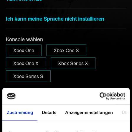
Ich kann meine Sprache nicht installieren
Konsole wählen
Xbox One
Xbox One S
Xbox One X
Xbox Series X
Xbox Series S
E-Mail (Tippfehler vermeiden!)
Zustimmung
Details
Anzeigeneinstellungen
Über
Kurze Beschreibung des Problems