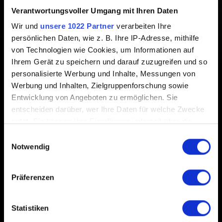
Verantwortungsvoller Umgang mit Ihren Daten
Erstellt vor 1 Jahr Aktualisiert vor 7 Monaten
Wir und
unsere 1022 Partner
verarbeiten Ihre
persönlichen Daten, wie z. B. Ihre IP-Adresse, mithilfe
Patch 2.31 ist jetzt verfügbar! Die Liste mit einigen der
von Technologien wie Cookies, um Informationen auf
wichtigsten Veränderungen
findest du hier
.
Ihrem Gerät zu speichern und darauf zuzugreifen und so
personalisierte Werbung und Inhalte, Messungen von
Werbung und Inhalten, Zielgruppenforschung sowie
Entwicklung von Angeboten zu ermöglichen. Sie
entscheiden darüber, wer Ihre Daten für welche Zwecke
nutzt. Sie können Ihre Einwilligung jederzeit über die
Deutsch
Cookie-Erklärung oder durch Klicken auf das Privacy
Einwilligungsauswahl
Trigger Symbol ändern oder widerrufen
Notwendig
Wenn Sie es erlauben, würden wir auch gerne:
Präferenzen
IN VERBINDUNG BLEIBEN
Informationen über Ihre geografische Lage
erfassen, welche bis auf einige Meter genau sein
können
Statistiken
Ihr Gerät durch aktives Scannen nach